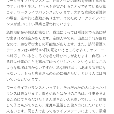
ワークライフバランスとは、仕事と生活の調和を意味する言葉
です。仕事と生活、どちらも充実させることができている状態
こそ、ワークライフバランスといえます。大きな病院の看護師
の場合、基本的に夜勤があります。そのためワークライフバラ
ンスが整いにくい職業と思われています。
急性期病院や救急病棟など、職場によっては看護師でも急に呼
び出される場合があります。産婦人科でも、出産は予想が困難
なので、急な呼び出しの可能性があります。また、訪問看護ス
テーションは24時間365日対応というところが多く、オンコー
ル対応しているところでは急な呼び出しがあります。自宅にい
る時は仕事のことを忘れてゆっくりしたい、という人にはこの
ような職場は向かないですが、急な呼び出しもあまり負担にな
らないし、もっと患者さんのために働きたい、という人には向
いているといえます。
ワークライフバランスといっても、それぞれその人にあったバ
ランスは異なります。働き始めたばかりのころは、仕事を覚え
るためにできるだけたくさん働きたい人も多いでしょう。結婚
して子どもができたら、家庭を重視した働き方にしたいという
人もいます。同じ人であってもライフステージによって、最適