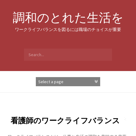
Skip
to
調和のとれた生活を
content
ワークライフバランスを図るには職場のチョイスが重要
Search
for:
看護師のワークライフバランス